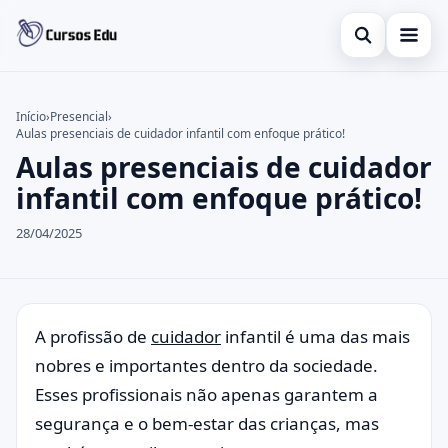
Abrir busca
Presencial
Início
›
Presencial
›
Aulas presenciais de cuidador infantil com enfoque prático!
Buscar no site
Inglês
×
Aulas presenciais de cuidador
Buscar por:
Idiomas
infantil com enfoque prático!
Pressione Enter para buscar ou ESC para fechar.
espanhol
28/04/2025
A profissão de
cuidador
infantil é uma das mais
nobres e importantes dentro da sociedade.
Esses profissionais não apenas garantem a
segurança e o bem-estar das crianças, mas