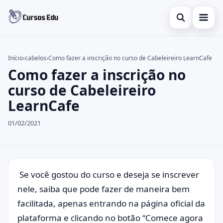
Abrir busca
Presencial
Início
›
cabelos
›
Como fazer a inscrição no curso de Cabeleireiro LearnCafe
Como fazer a inscrição no
Buscar no site
Inglês
×
curso de Cabeleireiro
Buscar por:
Idiomas
LearnCafe
Pressione Enter para buscar ou ESC para fechar.
espanhol
01/02/2021
Se você gostou do curso e deseja se inscrever
nele, saiba que pode fazer de maneira bem
facilitada, apenas entrando na página oficial da
plataforma e clicando no botão “Comece agora