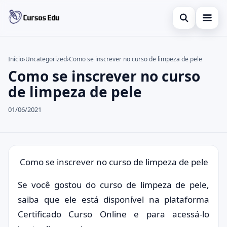
Abrir busca
Presencial
Início
›
Uncategorized
›
Como se inscrever no curso de limpeza de pele
Como se inscrever no curso
Buscar no site
Inglês
×
de limpeza de pele
Buscar por:
Idiomas
01/06/2021
Pressione Enter para buscar ou ESC para fechar.
espanhol
Como se inscrever no curso de limpeza de pele
Se você gostou do curso de limpeza de pele,
saiba que ele está disponível na plataforma
Certificado Curso Online e para acessá-lo