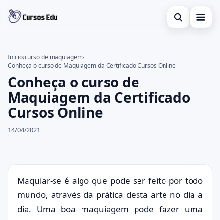
Abrir busca
Presencial
Início
›
curso de maquiagem
›
Conheça o curso de Maquiagem da Certificado Cursos Online
Buscar no site
Inglês
×
Conheça o curso de
Buscar por:
Idiomas
Maquiagem da Certificado
Cursos Online
Pressione Enter para buscar ou ESC para fechar.
espanhol
14/04/2021
Maquiar-se é algo que pode ser feito por todo
mundo, através da prática desta arte no dia a
dia. Uma boa maquiagem pode fazer uma