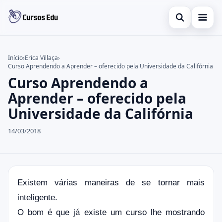
Abrir busca
Presencial
Início
›
Erica Villaça
›
Curso Aprendendo a Aprender – oferecido pela Universidade da Califórnia
Buscar no site
Inglês
×
Curso Aprendendo a
Buscar por:
Idiomas
Aprender – oferecido pela
Universidade da Califórnia
Pressione Enter para buscar ou ESC para fechar.
espanhol
14/03/2018
Existem várias maneiras de se tornar mais
inteligente.
O bom é que já existe um curso lhe mostrando