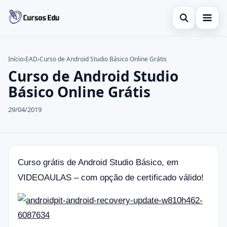
Abrir busca
Presencial
Início
›
EAD
›
Curso de Android Studio Básico Online Grátis
Curso de Android Studio
Buscar no site
Inglês
×
Básico Online Grátis
Buscar por:
Idiomas
29/04/2019
Pressione Enter para buscar ou ESC para fechar.
espanhol
Curso grátis de Android Studio Básico, em
VIDEOAULAS – com opção de certificado válido!