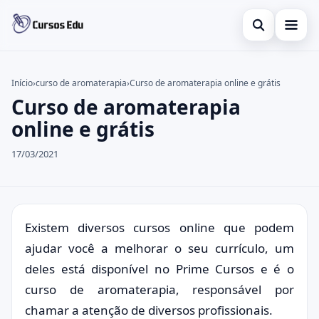
Abrir busca
Presencial
Início
›
curso de aromaterapia
›
Curso de aromaterapia online e grátis
Curso de aromaterapia
Buscar no site
Inglês
×
online e grátis
Buscar por:
Idiomas
17/03/2021
Pressione Enter para buscar ou ESC para fechar.
espanhol
Existem diversos cursos online que podem
ajudar você a melhorar o seu currículo, um
deles está disponível no Prime Cursos e é o
curso de aromaterapia, responsável por
chamar a atenção de diversos profissionais.