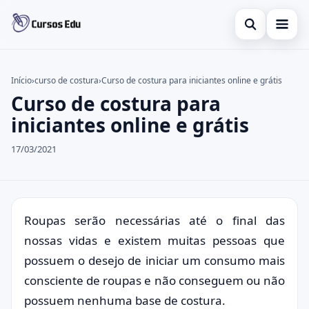
Abrir busca
Presencial
Início
›
curso de costura
›
Curso de costura para iniciantes online e grátis
Curso de costura para
Buscar no site
Inglês
×
iniciantes online e grátis
Buscar por:
Idiomas
17/03/2021
Pressione Enter para buscar ou ESC para fechar.
espanhol
Roupas serão necessárias até o final das
nossas vidas e existem muitas pessoas que
possuem o desejo de iniciar um consumo mais
consciente de roupas e não conseguem ou não
possuem nenhuma base de costura.