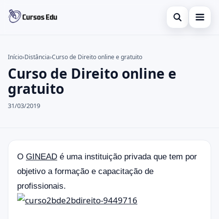
Abrir busca
Presencial
Início
›
Distância
›
Curso de Direito online e gratuito
Curso de Direito online e
Buscar no site
Inglês
×
gratuito
Buscar por:
Idiomas
31/03/2019
Pressione Enter para buscar ou ESC para fechar.
espanhol
O
GINEAD
é uma instituição privada que tem por
objetivo a formação e capacitação de
profissionais.