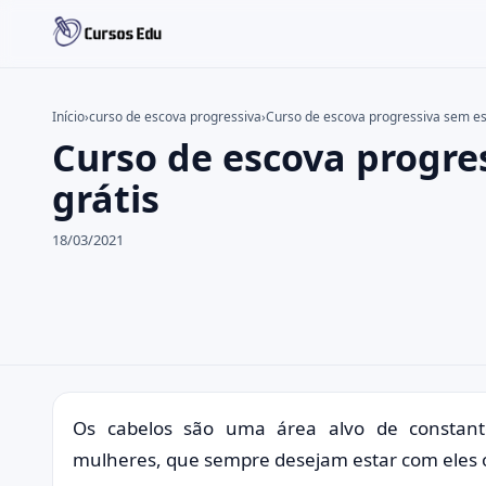
Início
›
curso de escova progressiva
›
Curso de escova progressiva sem es
Curso de escova progre
Buscar no site
Buscar por:
grátis
Pressione Enter para buscar ou ESC para fechar.
18/03/2021
Os cabelos são uma área alvo de constante
mulheres, que sempre desejam estar com eles o