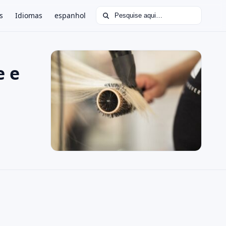
Buscar por:
s
Idiomas
espanhol
e e