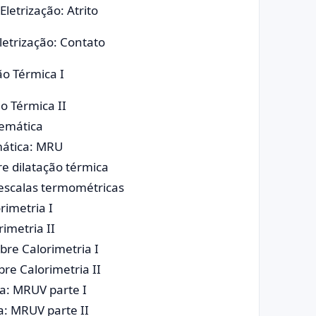
Eletrização: Atrito
Eletrização: Contato
ão Térmica I
ão Térmica II
nemática
mática: MRU
re dilatação térmica
e escalas termométricas
rimetria I
rimetria II
obre Calorimetria I
bre Calorimetria II
ca: MRUV parte I
a: MRUV parte II