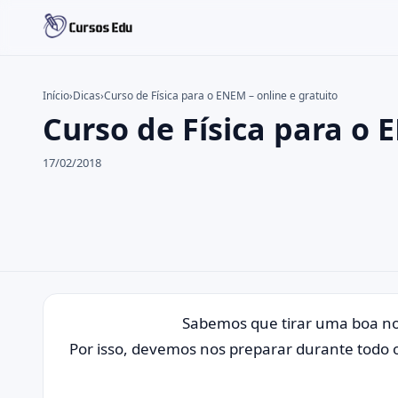
Início
›
Dicas
›
Curso de Física para o ENEM – online e gratuito
Curso de Física para o 
Buscar no site
Buscar por:
17/02/2018
Pressione Enter para buscar ou ESC para fechar.
Sabemos que tirar uma boa no
Por isso, devemos nos preparar durante todo o