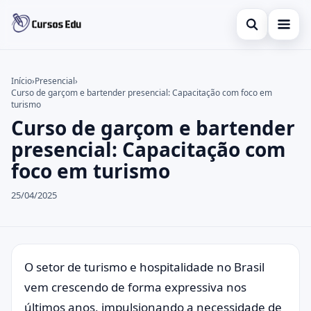
Abrir busca
Presencial
Início
›
Presencial
›
Curso de garçom e bartender presencial: Capacitação com foco em
Buscar no site
Inglês
×
turismo
Curso de garçom e bartender
Buscar por:
Idiomas
presencial: Capacitação com
Pressione Enter para buscar ou ESC para fechar.
espanhol
foco em turismo
25/04/2025
O setor de turismo e hospitalidade no Brasil
vem crescendo de forma expressiva nos
últimos anos, impulsionando a necessidade de