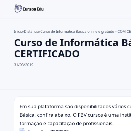
Início
›
Distância
›
Curso de Informática Básica online e gratuito – COM 
Curso de Informática Bá
Buscar no site
Buscar por:
CERTIFICADO
Pressione Enter para buscar ou ESC para fechar.
31/03/2019
Em sua plataforma são disponibilizados vários c
Básica, confira abaixo.
O
FBV cursos
é uma insti
formação e capacitação de profissionais.