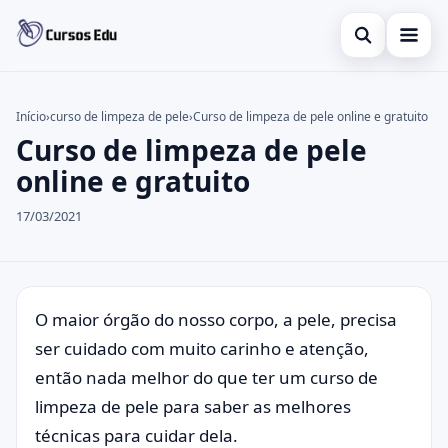
Abrir busca
Presencial
Início
›
curso de limpeza de pele
›
Curso de limpeza de pele online e gratuito
Curso de limpeza de pele
Buscar no site
Inglês
×
online e gratuito
Buscar por:
Idiomas
17/03/2021
Pressione Enter para buscar ou ESC para fechar.
espanhol
O maior órgão do nosso corpo, a pele, precisa
ser cuidado com muito carinho e atenção,
então nada melhor do que ter um curso de
limpeza de pele para saber as melhores
técnicas para cuidar dela.