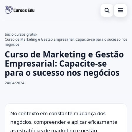
Abrir busca
Presencial
Início
›
cursos grátis
›
Curso de Marketing e Gestão Empresarial: Capacite-se para o sucesso nos
Buscar no site
Inglês
×
negócios
Curso de Marketing e Gestão
Buscar por:
Idiomas
Empresarial: Capacite-se
Pressione Enter para buscar ou ESC para fechar.
espanhol
para o sucesso nos negócios
24/04/2024
No contexto em constante mudança dos
negócios, compreender e aplicar eficazmente
as estratégias de marketing e gestão