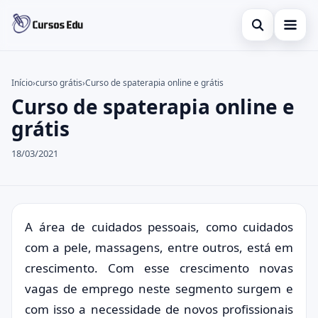
Abrir busca
Presencial
Início
›
curso grátis
›
Curso de spaterapia online e grátis
Curso de spaterapia online e
Buscar no site
Inglês
×
grátis
Buscar por:
Idiomas
18/03/2021
Pressione Enter para buscar ou ESC para fechar.
espanhol
A área de cuidados pessoais, como cuidados
com a pele, massagens, entre outros, está em
crescimento. Com esse crescimento novas
vagas de emprego neste segmento surgem e
com isso a necessidade de novos profissionais