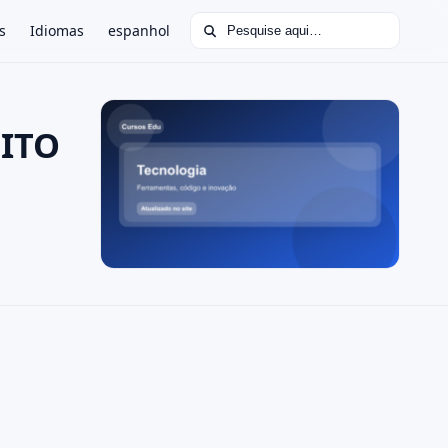
Buscar por:
s
Idiomas
espanhol
UITO