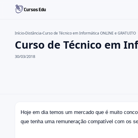
Início
›
Distância
›
Curso de Técnico em Informática ONLINE e GRATUITO
Curso de Técnico em I
Buscar no site
Buscar por:
30/03/2018
Pressione Enter para buscar ou ESC para fechar.
Hoje em dia temos um mercado que é muito concor
que tenha uma remuneração compatível com os se