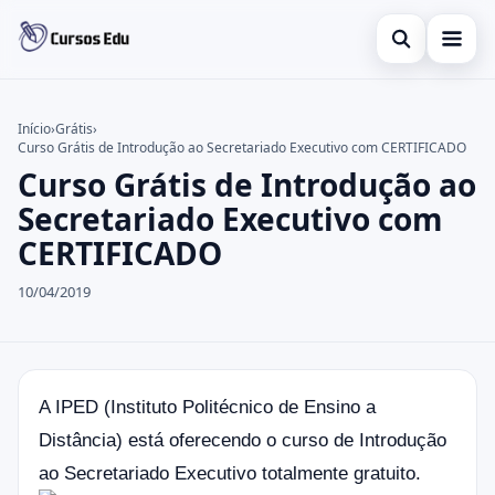
Abrir busca
Presencial
Início
›
Grátis
›
Curso Grátis de Introdução ao Secretariado Executivo com CERTIFICADO
Buscar no site
Inglês
×
Curso Grátis de Introdução ao
Buscar por:
Idiomas
Secretariado Executivo com
CERTIFICADO
Pressione Enter para buscar ou ESC para fechar.
espanhol
10/04/2019
A IPED (
Instituto Politécnico de Ensino a
Distância) está oferecendo o curso de
Introdução
ao Secretariado Executivo totalmente gratuito.