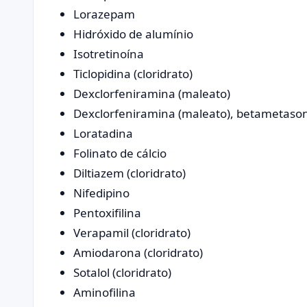
Lorazepam
Hidróxido de alumínio
Isotretinoína
Ticlopidina (cloridrato)
Dexclorfeniramina (maleato)
Dexclorfeniramina (maleato), betametaso
Loratadina
Folinato de cálcio
Diltiazem (cloridrato)
Nifedipino
Pentoxifilina
Verapamil (cloridrato)
Amiodarona (cloridrato)
Sotalol (cloridrato)
Aminofilina