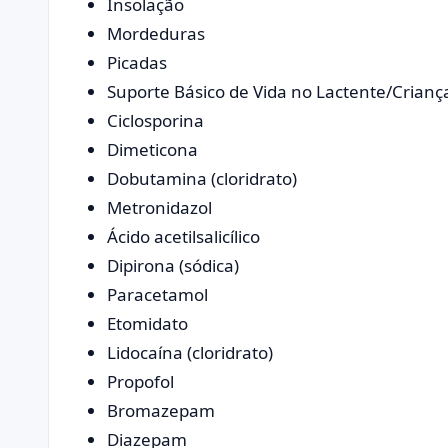
Insolação
Mordeduras
Picadas
Suporte Básico de Vida no Lactente/Crianç
Ciclosporina
Dimeticona
Dobutamina (cloridrato)
Metronidazol
Ácido acetilsalicílico
Dipirona (sódica)
Paracetamol
Etomidato
Lidocaína (cloridrato)
Propofol
Bromazepam
Diazepam