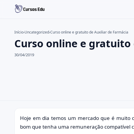
Início
›
Uncategorized
›
Curso online e gratuito de Auxiliar de Farmácia
Curso online e gratuito
Buscar no site
Buscar por:
30/04/2019
Pressione Enter para buscar ou ESC para fechar.
Hoje em dia temos um mercado que é muito con
bom que tenha uma remuneração compatível co