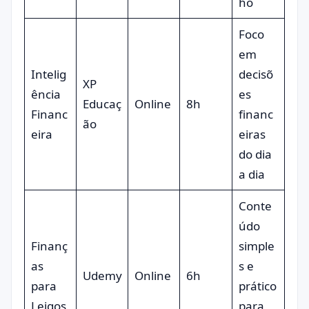
ho
Foco
em
Intelig
decisõ
XP
ência
es
Educaç
Online
8h
Financ
financ
ão
eira
eiras
do dia
a dia
Conte
údo
Finanç
simple
as
s e
Udemy
Online
6h
para
prático
Leigos
para