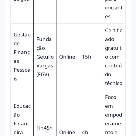
iniciant
es
Certific
Gestão
Funda
ado
de
ção
gratuit
Finanç
Getulio
Online
15h
o com
as
Vargas
conteú
Pessoa
(FGV)
do
is
técnico
Foco
Educaç
em
ão
empod
Financ
erame
Fin4Sh
eira
Online
4h
nto e