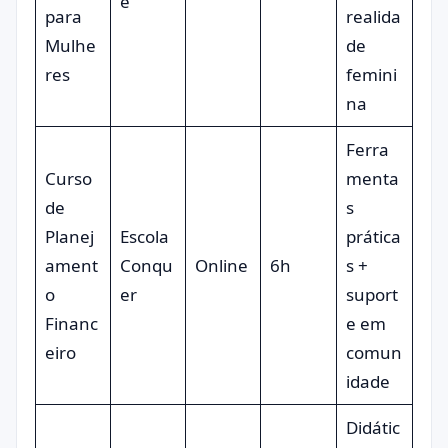
e
para
realida
Mulhe
de
res
femini
na
Ferra
Curso
menta
de
s
Planej
Escola
prática
ament
Conqu
Online
6h
s +
o
er
suport
Financ
e em
eiro
comun
idade
Didátic