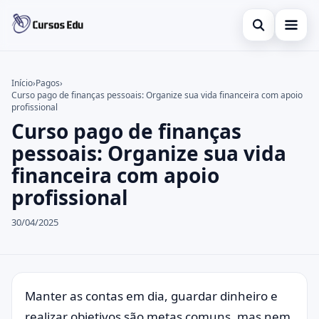
Abrir busca
Presencial
Início
›
Pagos
›
Curso pago de finanças pessoais: Organize sua vida financeira com apoio
Buscar no site
Inglês
×
profissional
Curso pago de finanças
Buscar por:
Idiomas
pessoais: Organize sua vida
Pressione Enter para buscar ou ESC para fechar.
espanhol
financeira com apoio
profissional
30/04/2025
Manter as contas em dia, guardar dinheiro e
realizar objetivos são metas comuns, mas nem