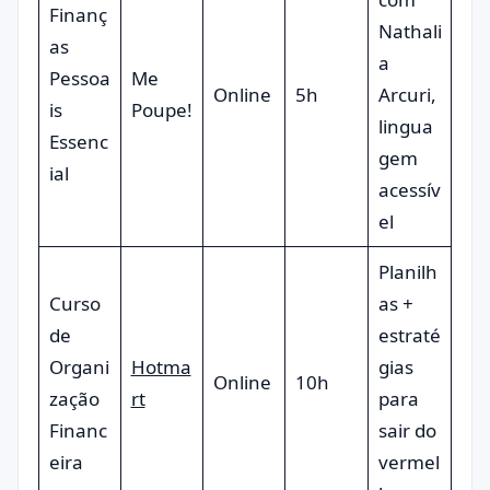
Finanç
Nathali
as
a
Pessoa
Me
Online
5h
Arcuri,
is
Poupe!
lingua
Essenc
gem
ial
acessív
el
Planilh
Curso
as +
de
estraté
Organi
Hotma
gias
Online
10h
zação
rt
para
Financ
sair do
eira
vermel