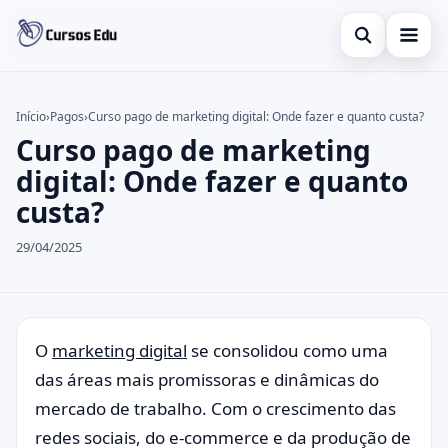
Abrir busca
Presencial
Início
›
Pagos
›
Curso pago de marketing digital: Onde fazer e quanto custa?
Curso pago de marketing
Buscar no site
Inglês
×
digital: Onde fazer e quanto
Buscar por:
Idiomas
custa?
Pressione Enter para buscar ou ESC para fechar.
espanhol
29/04/2025
O
marketing digital
se consolidou como uma
das áreas mais promissoras e dinâmicas do
mercado de trabalho. Com o crescimento das
redes sociais, do e-commerce e da produção de