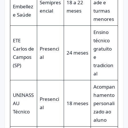
Semipres
18 a 22
ade e
Embellez
encial
meses
turmas
e Saúde
menores
Ensino
ETE
técnico
Carlos de
Presenci
gratuito
24 meses
Campos
al
e
(SP)
tradicion
al
Acompan
UNINASS
hamento
Presenci
AU
18 meses
personali
al
Técnico
zado ao
aluno