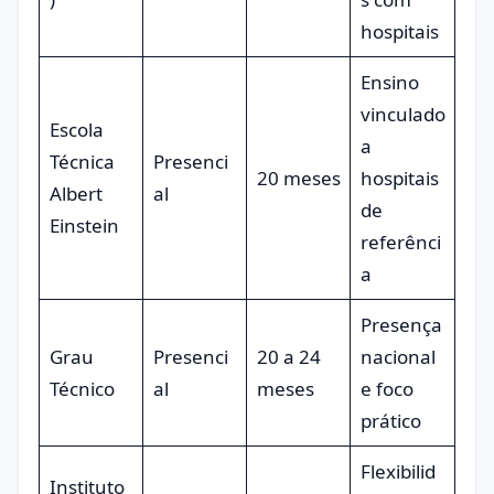
hospitais
Ensino
vinculado
Escola
a
Técnica
Presenci
20 meses
hospitais
Albert
al
de
Einstein
referênci
a
Presença
Grau
Presenci
20 a 24
nacional
Técnico
al
meses
e foco
prático
Flexibilid
Instituto