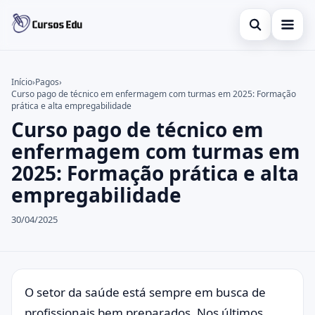
Abrir busca
Presencial
Início
›
Pagos
›
Curso pago de técnico em enfermagem com turmas em 2025: Formação
Buscar no site
Inglês
×
prática e alta empregabilidade
Curso pago de técnico em
Buscar por:
Idiomas
enfermagem com turmas em
Pressione Enter para buscar ou ESC para fechar.
espanhol
2025: Formação prática e alta
empregabilidade
30/04/2025
O setor da saúde está sempre em busca de
profissionais bem preparados. Nos últimos