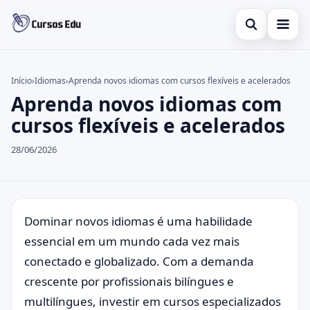
Abrir busca
Presencial
Início
›
Idiomas
›
Aprenda novos idiomas com cursos flexíveis e acelerados
Aprenda novos idiomas com
Buscar no site
Inglês
×
cursos flexíveis e acelerados
Buscar por:
Idiomas
28/06/2026
Pressione Enter para buscar ou ESC para fechar.
espanhol
Dominar novos idiomas é uma habilidade
essencial em um mundo cada vez mais
conectado e globalizado. Com a demanda
crescente por profissionais bilíngues e
multilíngues, investir em cursos especializados