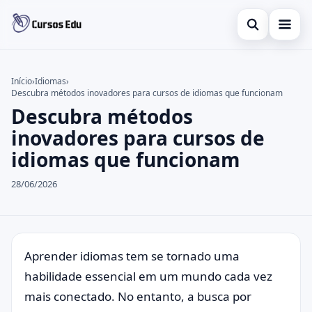
Abrir busca
Presencial
Início
›
Idiomas
›
Descubra métodos inovadores para cursos de idiomas que funcionam
Buscar no site
Inglês
×
Descubra métodos
Buscar por:
Idiomas
inovadores para cursos de
idiomas que funcionam
Pressione Enter para buscar ou ESC para fechar.
espanhol
28/06/2026
Aprender idiomas tem se tornado uma
habilidade essencial em um mundo cada vez
mais conectado. No entanto, a busca por