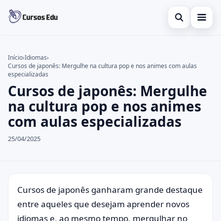
Abrir busca
Presencial
Início
›
Idiomas
›
Cursos de japonês: Mergulhe na cultura pop e nos animes com aulas
Buscar no site
Inglês
×
especializadas
Cursos de japonês: Mergulhe
Buscar por:
Idiomas
na cultura pop e nos animes
Pressione Enter para buscar ou ESC para fechar.
espanhol
com aulas especializadas
25/04/2025
Cursos de japonês ganharam grande destaque
entre aqueles que desejam aprender novos
idiomas
e, ao mesmo tempo, mergulhar no