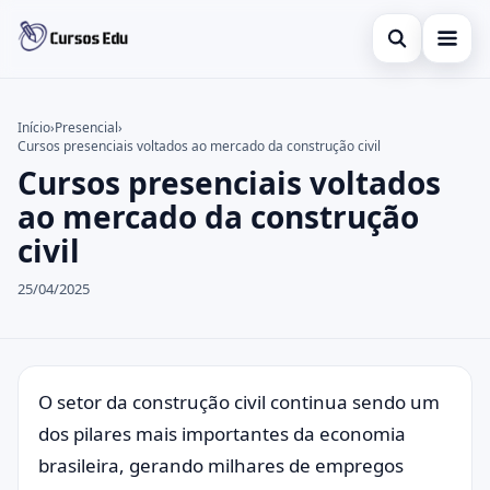
Abrir busca
Presencial
Início
›
Presencial
›
Cursos presenciais voltados ao mercado da construção civil
Buscar no site
Inglês
×
Cursos presenciais voltados
Buscar por:
Idiomas
ao mercado da construção
civil
Pressione Enter para buscar ou ESC para fechar.
espanhol
25/04/2025
O setor da construção civil continua sendo um
dos pilares mais importantes da economia
brasileira, gerando milhares de empregos