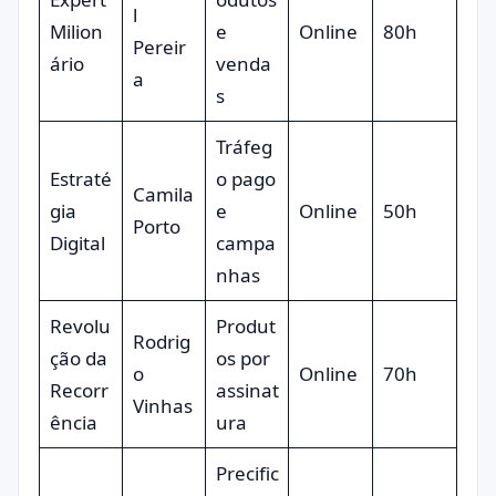
l
Milion
e
Online
80h
Pereir
ário
venda
a
s
Tráfeg
Estraté
o pago
Camila
gia
e
Online
50h
Porto
Digital
campa
nhas
Revolu
Produt
Rodrig
ção da
os por
o
Online
70h
Recorr
assinat
Vinhas
ência
ura
Precific