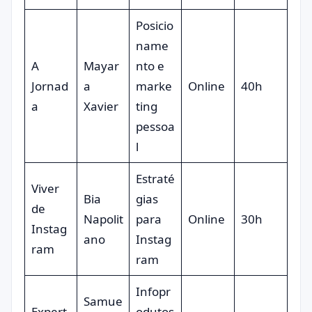
Posicio
name
A
Mayar
nto e
Jornad
a
marke
Online
40h
a
Xavier
ting
pessoa
l
Estraté
Viver
Bia
gias
de
Napolit
para
Online
30h
Instag
ano
Instag
ram
ram
Infopr
Samue
Expert
odutos