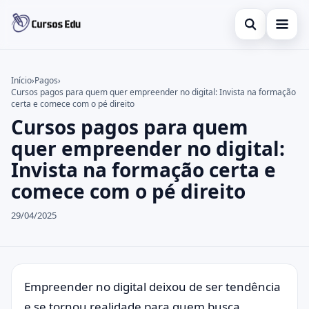
Abrir busca
Presencial
Início
›
Pagos
›
Cursos pagos para quem quer empreender no digital: Invista na formação
Buscar no site
Inglês
×
certa e comece com o pé direito
Cursos pagos para quem
Buscar por:
Idiomas
quer empreender no digital:
Pressione Enter para buscar ou ESC para fechar.
espanhol
Invista na formação certa e
comece com o pé direito
29/04/2025
Empreender no digital deixou de ser tendência
e se tornou realidade para quem busca