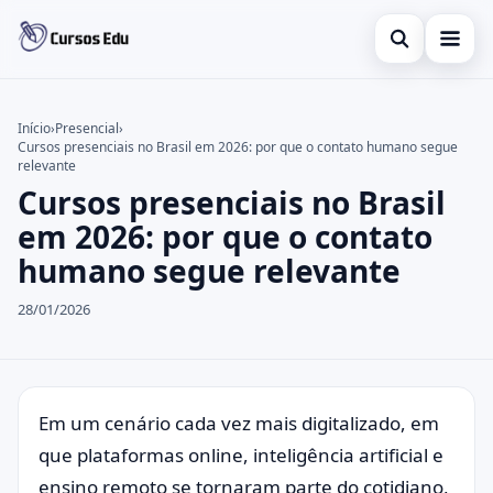
Abrir busca
Presencial
Início
›
Presencial
›
Cursos presenciais no Brasil em 2026: por que o contato humano segue
Buscar no site
Inglês
×
relevante
Cursos presenciais no Brasil
Buscar por:
Idiomas
em 2026: por que o contato
Pressione Enter para buscar ou ESC para fechar.
espanhol
humano segue relevante
28/01/2026
Em um cenário cada vez mais digitalizado, em
que plataformas online, inteligência artificial e
ensino remoto se tornaram parte do cotidiano,