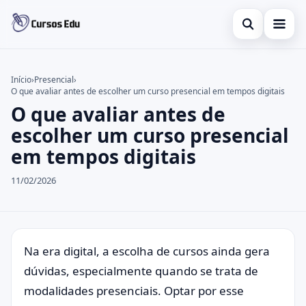
Abrir busca
Presencial
Início
›
Presencial
›
O que avaliar antes de escolher um curso presencial em tempos digitais
Buscar no site
Inglês
×
O que avaliar antes de
Buscar por:
Idiomas
escolher um curso presencial
em tempos digitais
Pressione Enter para buscar ou ESC para fechar.
espanhol
11/02/2026
Na era digital, a escolha de cursos ainda gera
dúvidas, especialmente quando se trata de
modalidades presenciais. Optar por esse