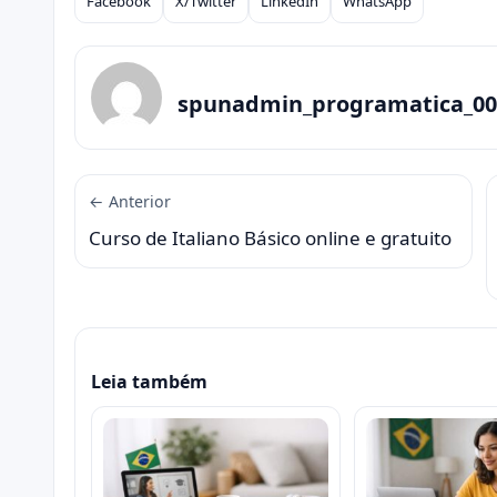
Facebook
X/Twitter
LinkedIn
WhatsApp
Compartilhar
spunadmin_programatica_00
← Anterior
Curso de Italiano Básico online e gratuito
Leia também