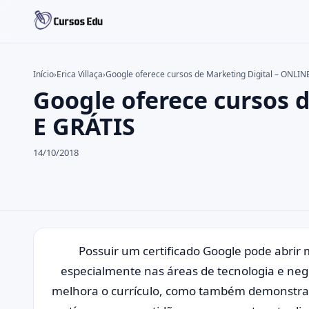
Início
›
Erica Villaça
›
Google oferece cursos de Marketing Digital – ONLIN
Google oferece cursos 
Buscar no site
Buscar por:
E GRÁTIS
Pressione Enter para buscar ou ESC para fechar.
14/10/2018
Possuir um certificado Google pode abrir
especialmente nas áreas de tecnologia e negóc
melhora o currículo, como também demonstr