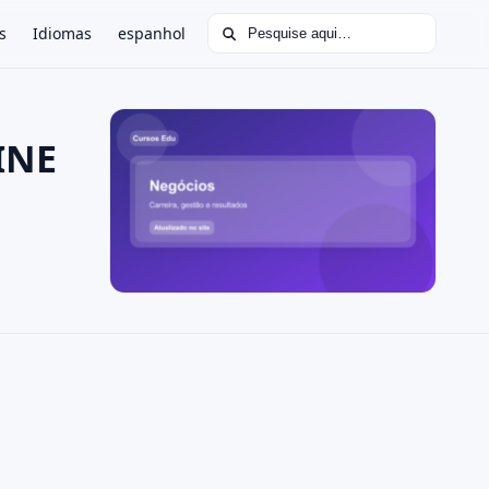
Buscar por:
s
Idiomas
espanhol
INE