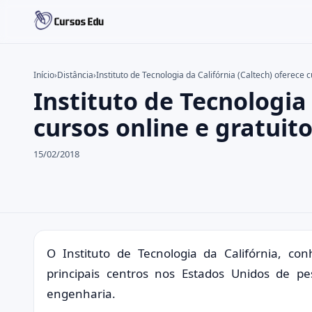
Início
›
Distância
›
Instituto de Tecnologia da Califórnia (Caltech) oferece c
Instituto de Tecnologia 
Buscar no site
Buscar por:
cursos online e gratuit
Pressione Enter para buscar ou ESC para fechar.
15/02/2018
O Instituto de Tecnologia da Califórnia, 
principais centros nos Estados Unidos de pe
engenharia.