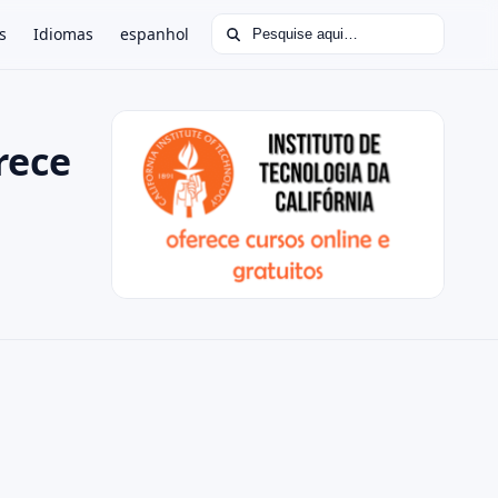
Buscar por:
s
Idiomas
espanhol
rece