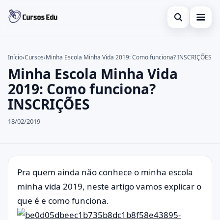
Abrir busca
Presencial
Início
›
Cursos
›
Minha Escola Minha Vida 2019: Como funciona? INSCRIÇÕES
Minha Escola Minha Vida
Buscar no site
Inglês
×
2019: Como funciona?
Buscar por:
Idiomas
INSCRIÇÕES
Pressione Enter para buscar ou ESC para fechar.
espanhol
18/02/2019
Pra quem ainda não conhece o minha escola
minha vida 2019, neste artigo vamos explicar o
que é e como funciona.