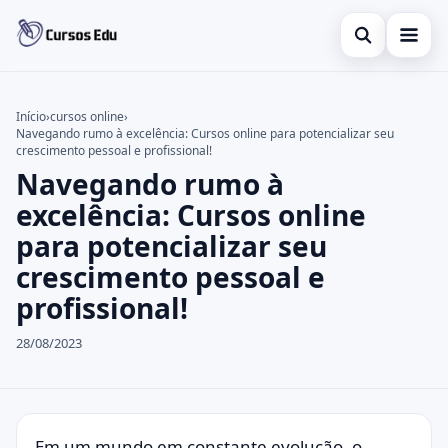
Abrir busca
Presencial
Início
›
cursos online
›
Navegando rumo à excelência: Cursos online para potencializar seu
Buscar no site
Inglês
×
crescimento pessoal e profissional!
Navegando rumo à
Buscar por:
Idiomas
excelência: Cursos online
Pressione Enter para buscar ou ESC para fechar.
espanhol
para potencializar seu
crescimento pessoal e
profissional!
28/08/2023
Em um mundo em constante evolução, o