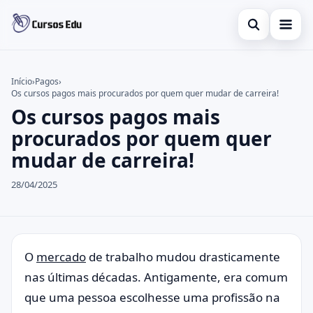
Abrir busca
Presencial
Início
›
Pagos
›
Os cursos pagos mais procurados por quem quer mudar de carreira!
Buscar no site
Inglês
×
Os cursos pagos mais
Buscar por:
Idiomas
procurados por quem quer
mudar de carreira!
Pressione Enter para buscar ou ESC para fechar.
espanhol
28/04/2025
O
mercado
de trabalho mudou drasticamente
nas últimas décadas. Antigamente, era comum
que uma pessoa escolhesse uma profissão na