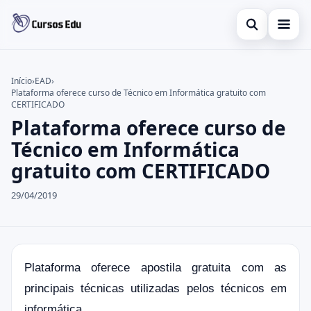
Abrir busca
Presencial
Início
›
EAD
›
Plataforma oferece curso de Técnico em Informática gratuito com
Buscar no site
Inglês
×
CERTIFICADO
Plataforma oferece curso de
Buscar por:
Idiomas
Técnico em Informática
Pressione Enter para buscar ou ESC para fechar.
espanhol
gratuito com CERTIFICADO
29/04/2019
Plataforma oferece apostila gratuita com as
principais técnicas utilizadas pelos técnicos em
informática.