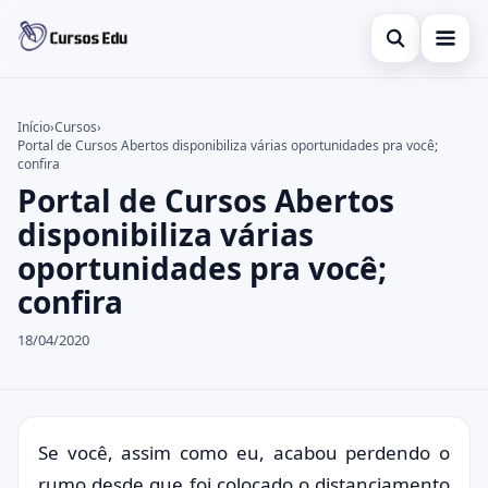
Abrir busca
Presencial
Início
›
Cursos
›
Portal de Cursos Abertos disponibiliza várias oportunidades pra você;
Buscar no site
Inglês
×
confira
Portal de Cursos Abertos
Buscar por:
Idiomas
disponibiliza várias
Pressione Enter para buscar ou ESC para fechar.
espanhol
oportunidades pra você;
confira
18/04/2020
Se você, assim como eu, acabou perdendo o
rumo desde que foi colocado o distanciamento