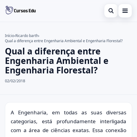
Abrir busca
Presencial
Início
›
Ricardo barth
›
Qual a diferença entre Engenharia Ambiental e Engenharia Florestal?
Buscar no site
Inglês
×
Qual a diferença entre
Buscar por:
Idiomas
Engenharia Ambiental e
Engenharia Florestal?
Pressione Enter para buscar ou ESC para fechar.
espanhol
02/02/2018
A Engenharia, em todas as suas diversas
categorias, está profundamente interligada
com a área de ciências exatas. Essa conexão