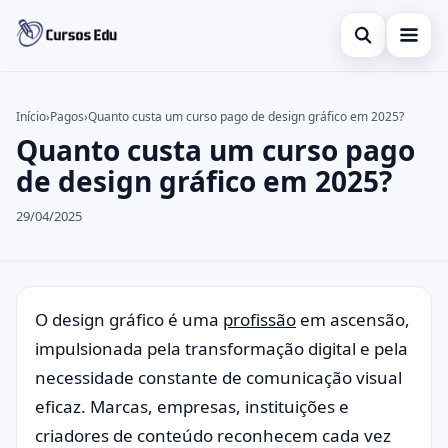
Abrir busca
Presencial
Início
›
Pagos
›
Quanto custa um curso pago de design gráfico em 2025?
Quanto custa um curso pago
Buscar no site
Inglês
×
de design gráfico em 2025?
Buscar por:
Idiomas
29/04/2025
Pressione Enter para buscar ou ESC para fechar.
espanhol
O design gráfico é uma
profissão
em ascensão,
impulsionada pela transformação digital e pela
necessidade constante de comunicação visual
eficaz. Marcas, empresas, instituições e
criadores de conteúdo reconhecem cada vez