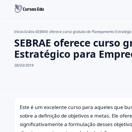
Início
›
Grátis
›
SEBRAE oferece curso gratuito de Planejamento Estratég
SEBRAE oferece curso g
Buscar no site
Buscar por:
Estratégico para Empr
Pressione Enter para buscar ou ESC para fechar.
28/03/2019
Este é um excelente curso para aqueles que 
sobre a definição de objetivos e metas. Ele ofer
significativamente a formulação desses objetivo