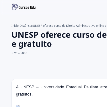
Início
›
Distância
›
UNESP oferece curso de Direito Administrativo online e 
UNESP oferece curso de 
Buscar no site
Buscar por:
e gratuito
Pressione Enter para buscar ou ESC para fechar.
27/12/2018
A UNESP – Universidade Estadual Paulista atr
gratuitos.