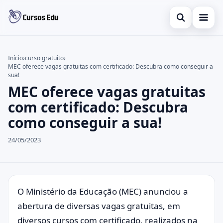
Abrir busca
Presencial
Início
›
curso gratuito
›
MEC oferece vagas gratuitas com certificado: Descubra como conseguir a
Buscar no site
Inglês
×
sua!
MEC oferece vagas gratuitas
Buscar por:
Idiomas
com certificado: Descubra
Pressione Enter para buscar ou ESC para fechar.
espanhol
como conseguir a sua!
24/05/2023
O Ministério da Educação (MEC) anunciou a
abertura de diversas vagas gratuitas, em
diversos cursos com certificado, realizados na