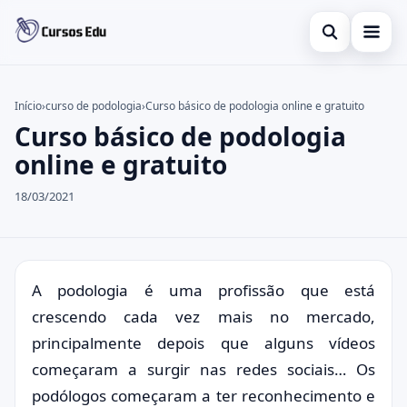
Abrir busca
Presencial
Início
›
curso de podologia
›
Curso básico de podologia online e gratuito
Curso básico de podologia
Buscar no site
Inglês
×
online e gratuito
Buscar por:
Idiomas
18/03/2021
Pressione Enter para buscar ou ESC para fechar.
espanhol
A podologia é uma profissão que está
crescendo cada vez mais no mercado,
principalmente depois que alguns vídeos
começaram a surgir nas redes sociais… Os
podólogos começaram a ter reconhecimento e