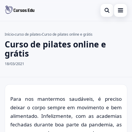
Abrir busca
Presencial
Início
›
curso de pilates
›
Curso de pilates online e grátis
Curso de pilates online e
Buscar no site
Inglês
×
grátis
Buscar por:
Idiomas
18/03/2021
Pressione Enter para buscar ou ESC para fechar.
espanhol
Para nos mantermos saudáveis, é preciso
deixar o corpo sempre em movimento e bem
alimentado. Infelizmente, com as academias
fechadas durante boa parte da pandemia, as