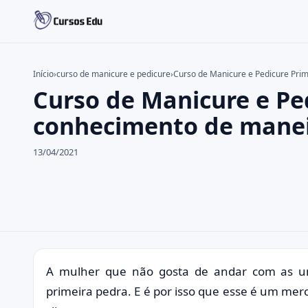
Início
›
curso de manicure e pedicure
›
Curso de Manicure e Pedicure Prim
Curso de Manicure e Pe
Buscar no site
Buscar por:
conhecimento de maneir
Pressione Enter para buscar ou ESC para fechar.
13/04/2021
A mulher que não gosta de andar com as u
primeira pedra. E é por isso que esse é um me